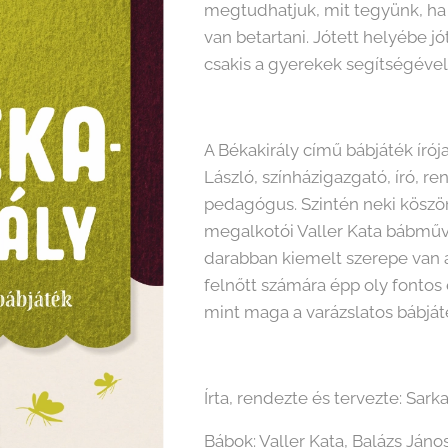
megtudhatjuk, mit tegyünk, ha
van betartani. Jótett helyébe jó
csakis a gyerekek segítségével l
A Békakirály című bábjáték írój
László, színházigazgató, író, 
pedagógus. Szintén neki köszön
megalkotói Valler Kata bábműv
darabban kiemelt szerepe van 
felnőtt számára épp oly fontos
mint maga a varázslatos bábjáté
Írta, rendezte és tervezte: Sar
Bábok: Valler Kata, Balázs Jáno