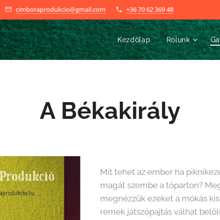
cimboraprodukcio@gmail.com
+36 70 62 369 48
Kezdőlap
Rólunk
Ga
A Békakirály
Mit tehet az ember ha piknikez
magát szembe a tóparton? Megij
megnézzük ezeket a mókás kis 
remek játszópajtás válhat belől