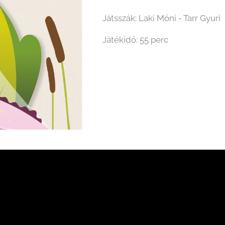
Játsszák: Laki Móni - Tarr Gyuri
Játékidő: 55 perc