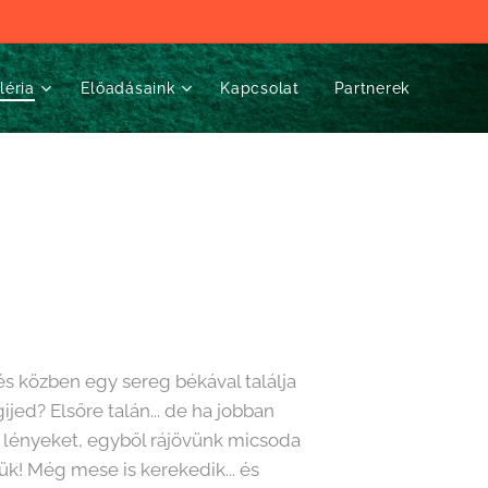
léria
Előadásaink
Kapcsolat
Partnerek
és közben egy sereg békával találja
ed? Elsőre talán... de ha jobban
lényeket, egyből rájövünk micsoda
ük! Még mese is kerekedik... és