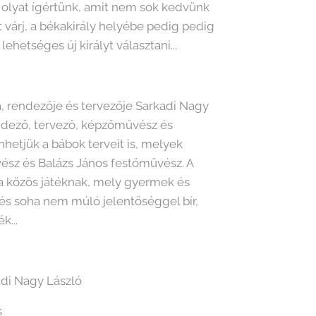
 olyat ígértünk, amit nem sok kedvünk
t várj, a békakirály helyébe pedig pedig
ehetséges új királyt választani...
a, rendezője és tervezője Sarkadi Nagy
rendező, tervező, képzőművész és
hetjük a bábok terveit is, melyek
ész és Balázs János festőművész. A
a közös játéknak, mely gyermek és
 és soha nem múló jelentőséggel bír,
k...
kadi Nagy László
s